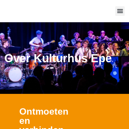
Route 
Over Kulturhus Epe
Ontmoeten
en